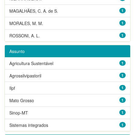
MAGALHÃES, C. A. de S.
1
MORALES, M. M.
1
ROSSONI, A. L.
1
Assunto
Agricultura Sustentável
1
Agrossilvipastoril
1
Ilpf
1
Mato Grosso
1
Sinop-MT
1
Sistemas integrados
1