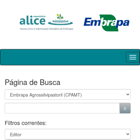
Skip
navigation
Página de Busca
Filtros correntes: