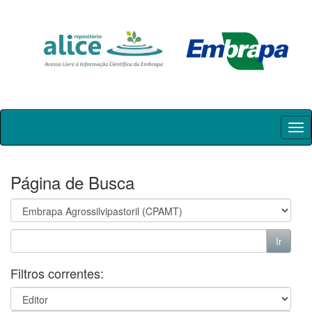
Skip
navigation
Página de Busca
Filtros correntes: