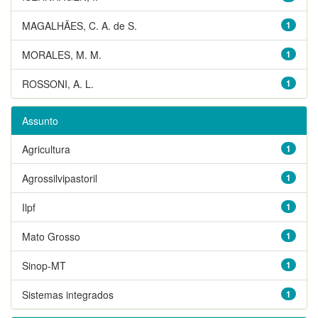
MAGALHÃES, C. A. de S.
1
MORALES, M. M.
1
ROSSONI, A. L.
1
Assunto
Agricultura
1
Agrossilvipastoril
1
Ilpf
1
Mato Grosso
1
Sinop-MT
1
Sistemas integrados
1