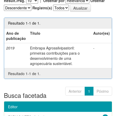
Result./Pág.
|
Ordenar por
Ordenar
Registro(s)
Resultado 1-1 de 1.
Ano de
Título
Autor(es)
publicação
2019
Embrapa Agrossilvipastoril:
-
primeiras contribuições para o
desenvolvimento de uma
agropecuária sustentável.
Resultado 1-1 de 1.
Anterior
1
Póximo
Busca facetada
Editor