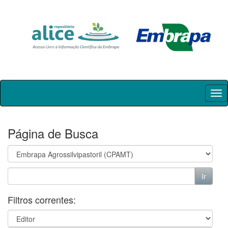
Skip
navigation
Página de Busca
Filtros correntes: