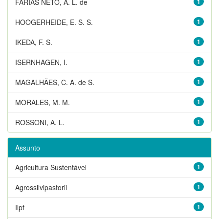
FARIAS NETO, A. L. de
1
HOOGERHEIDE, E. S. S.
1
IKEDA, F. S.
1
ISERNHAGEN, I.
1
MAGALHÃES, C. A. de S.
1
MORALES, M. M.
1
ROSSONI, A. L.
1
Assunto
Agricultura Sustentável
1
Agrossilvipastoril
1
Ilpf
1