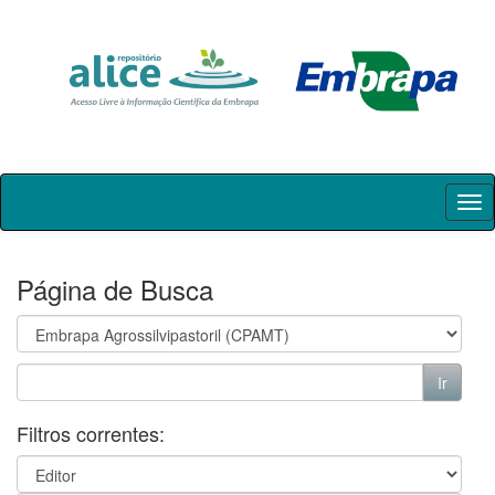
Skip
navigation
Página de Busca
Filtros correntes: