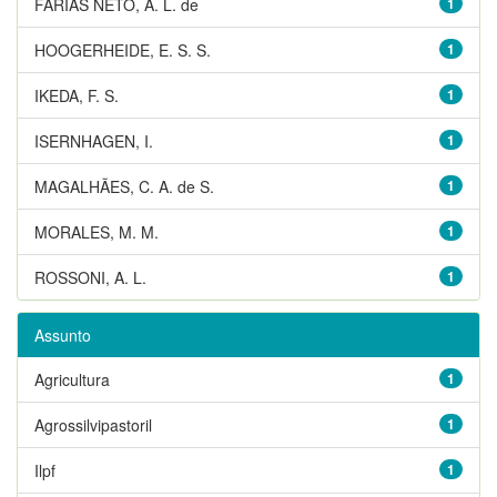
FARIAS NETO, A. L. de
1
HOOGERHEIDE, E. S. S.
1
IKEDA, F. S.
1
ISERNHAGEN, I.
1
MAGALHÃES, C. A. de S.
1
MORALES, M. M.
1
ROSSONI, A. L.
1
Assunto
Agricultura
1
Agrossilvipastoril
1
Ilpf
1