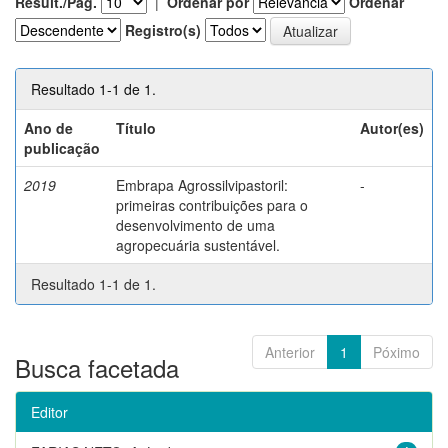
Result./Pág.
|
Ordenar por
Ordenar
Registro(s)
Resultado 1-1 de 1.
Ano de
Título
Autor(es)
publicação
2019
Embrapa Agrossilvipastoril:
-
primeiras contribuições para o
desenvolvimento de uma
agropecuária sustentável.
Resultado 1-1 de 1.
Anterior
1
Póximo
Busca facetada
Editor