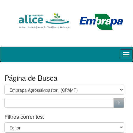
Skip
navigation
Página de Busca
Filtros correntes: