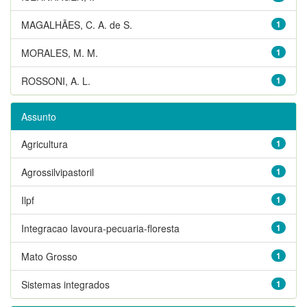
MAGALHÃES, C. A. de S.
1
MORALES, M. M.
1
ROSSONI, A. L.
1
Assunto
Agricultura
1
Agrossilvipastoril
1
Ilpf
1
Integracao lavoura-pecuaria-floresta
1
Mato Grosso
1
Sistemas integrados
1