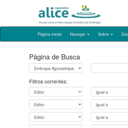
Skip
Página inicial
Navegar
Sobre
Est
navigation
Página de Busca
Filtros correntes: