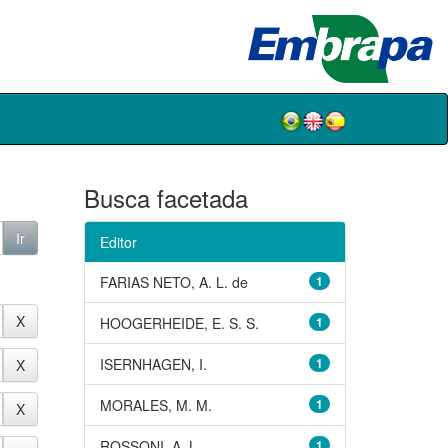
Busca facetada
Editor
FARIAS NETO, A. L. de
1
HOOGERHEIDE, E. S. S.
1
ISERNHAGEN, I.
1
MORALES, M. M.
1
ROSSONI, A. L.
1