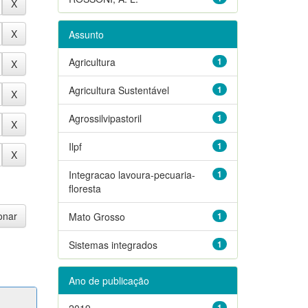
Assunto
Agricultura
1
Agricultura Sustentável
1
Agrossilvipastoril
1
Ilpf
1
Integracao lavoura-pecuaria-
1
floresta
Mato Grosso
1
Sistemas integrados
1
Ano de publicação
2019
1