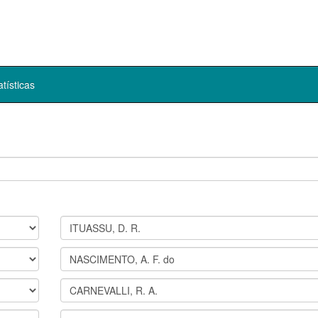
atísticas