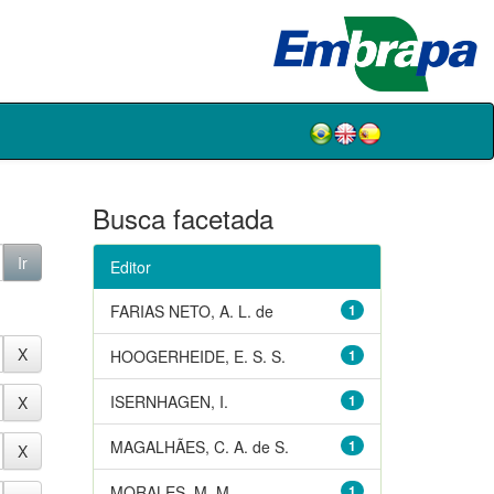
Busca facetada
Editor
FARIAS NETO, A. L. de
1
HOOGERHEIDE, E. S. S.
1
ISERNHAGEN, I.
1
MAGALHÃES, C. A. de S.
1
MORALES, M. M.
1