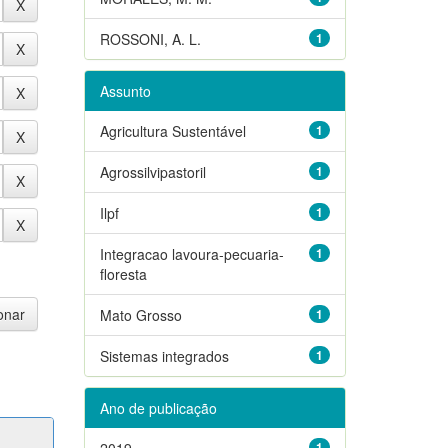
ROSSONI, A. L.
1
Assunto
Agricultura Sustentável
1
Agrossilvipastoril
1
Ilpf
1
Integracao lavoura-pecuaria-
1
floresta
Mato Grosso
1
Sistemas integrados
1
Ano de publicação
2019
1