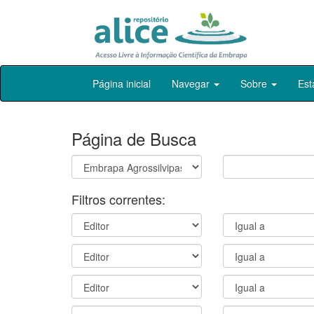
Skip
Página inicial
Navegar
Sobre
Est
navigation
Página de Busca
Filtros correntes: