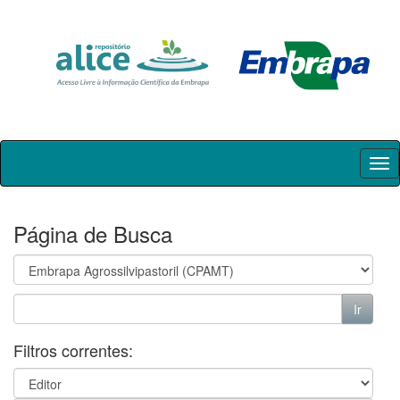
Skip
navigation
Página de Busca
Filtros correntes: