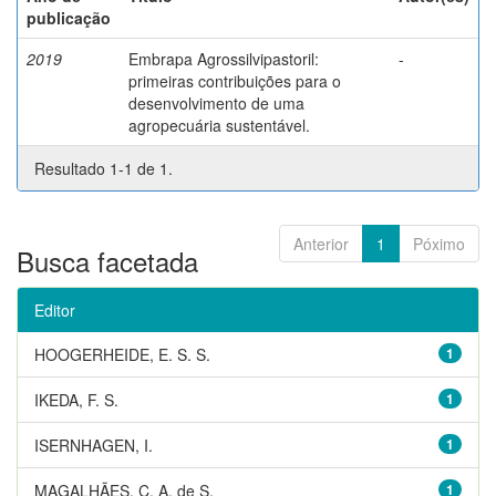
publicação
2019
Embrapa Agrossilvipastoril:
-
primeiras contribuições para o
desenvolvimento de uma
agropecuária sustentável.
Resultado 1-1 de 1.
Anterior
1
Póximo
Busca facetada
Editor
HOOGERHEIDE, E. S. S.
1
IKEDA, F. S.
1
ISERNHAGEN, I.
1
MAGALHÃES, C. A. de S.
1