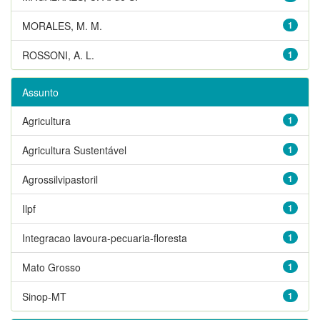
MORALES, M. M.
1
ROSSONI, A. L.
1
Assunto
Agricultura
1
Agricultura Sustentável
1
Agrossilvipastoril
1
Ilpf
1
Integracao lavoura-pecuaria-floresta
1
Mato Grosso
1
Sinop-MT
1