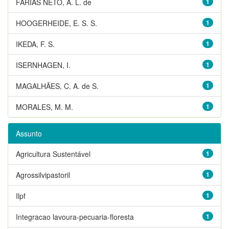
FARIAS NETO, A. L. de
1
HOOGERHEIDE, E. S. S.
1
IKEDA, F. S.
1
ISERNHAGEN, I.
1
MAGALHÃES, C. A. de S.
1
MORALES, M. M.
1
Assunto
Agricultura Sustentável
1
Agrossilvipastoril
1
Ilpf
1
Integracao lavoura-pecuaria-floresta
1