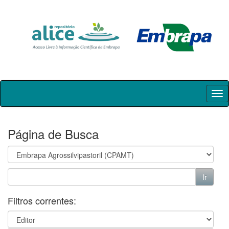
Skip
navigation
Página de Busca
Filtros correntes: