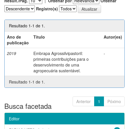
Result./Pág.
|
Ordenar por
Ordenar
Registro(s)
Resultado 1-1 de 1.
Ano de
Título
Autor(es)
publicação
2019
Embrapa Agrossilvipastoril:
-
primeiras contribuições para o
desenvolvimento de uma
agropecuária sustentável.
Resultado 1-1 de 1.
Anterior
1
Póximo
Busca facetada
Editor