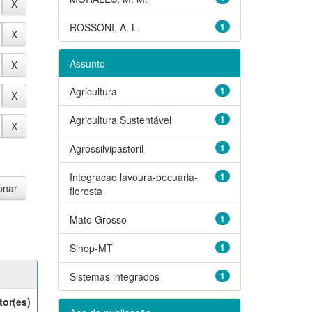
ROSSONI, A. L.
1
Assunto
Agricultura
1
Agricultura Sustentável
1
Agrossilvipastoril
1
Integracao lavoura-pecuaria-
1
floresta
Mato Grosso
1
Sinop-MT
1
Sistemas integrados
1
tor(es)