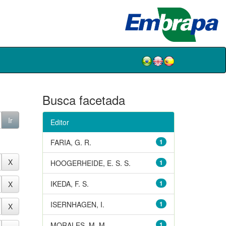
Busca facetada
Editor
FARIA, G. R.
1
HOOGERHEIDE, E. S. S.
1
IKEDA, F. S.
1
ISERNHAGEN, I.
1
MORALES, M. M.
1