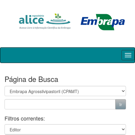
Skip
navigation
Página de Busca
Filtros correntes: