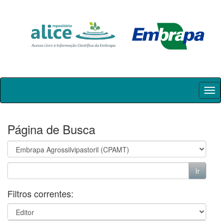
Skip
navigation
Página de Busca
Filtros correntes: