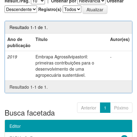
Result./Pág.
|
Ordenar por
Ordenar
Registro(s)
Resultado 1-1 de 1.
Ano de
Título
Autor(es)
publicação
2019
Embrapa Agrossilvipastoril:
-
primeiras contribuições para o
desenvolvimento de uma
agropecuária sustentável.
Resultado 1-1 de 1.
Anterior
1
Póximo
Busca facetada
Editor