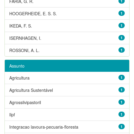
FARIA, G. R.
1
HOOGERHEIDE, E. S. S.
1
IKEDA, F. S.
1
ISERNHAGEN, I.
1
ROSSONI, A. L.
1
Assunto
Agricultura
1
Agricultura Sustentável
1
Agrossilvipastoril
1
Ilpf
1
Integracao lavoura-pecuaria-floresta
1