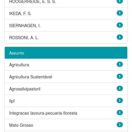
HOOGERHEIDE, E. S. S.
1
IKEDA, F. S.
1
ISERNHAGEN, I.
1
ROSSONI, A. L.
1
Assunto
Agricultura
1
Agricultura Sustentável
1
Agrossilvipastoril
1
Ilpf
1
Integracao lavoura-pecuaria-floresta
1
Mato Grosso
1