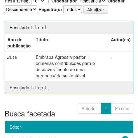
Result./Pág.
|
Ordenar por
Ordenar
Registro(s)
Resultado 1-1 de 1.
Ano de
Título
Autor(es)
publicação
2019
Embrapa Agrossilvipastoril:
-
primeiras contribuições para o
desenvolvimento de uma
agropecuária sustentável.
Resultado 1-1 de 1.
Anterior
1
Póximo
Busca facetada
Editor