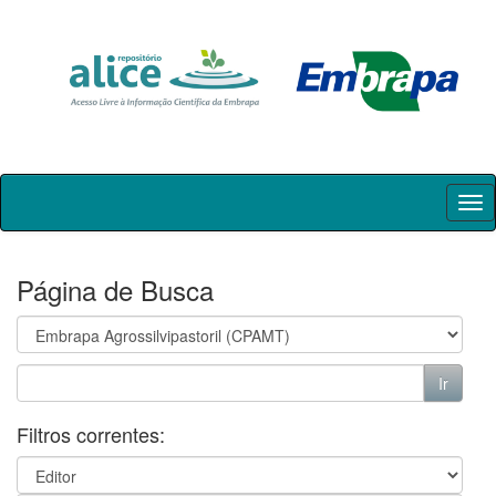
Skip
navigation
Página de Busca
Filtros correntes: