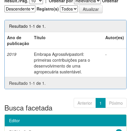
Result./Pág.
|
Ordenar por
Ordenar
Registro(s)
Resultado 1-1 de 1.
Ano de
Título
Autor(es)
publicação
2019
Embrapa Agrossilvipastoril:
-
primeiras contribuições para o
desenvolvimento de uma
agropecuária sustentável.
Resultado 1-1 de 1.
Anterior
1
Póximo
Busca facetada
Editor