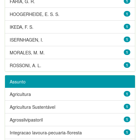
FARIA, G. R.
1
HOOGERHEIDE, E. S. S.
1
IKEDA, F. S.
1
ISERNHAGEN, I.
1
MORALES, M. M.
1
ROSSONI, A. L.
1
Assunto
Agricultura
1
Agricultura Sustentável
1
Agrossilvipastoril
1
Integracao lavoura-pecuaria-floresta
1