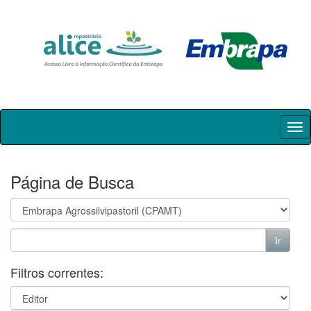
Skip
navigation
Página de Busca
Filtros correntes: