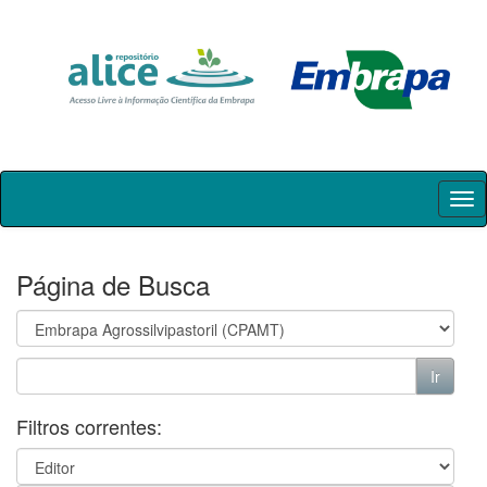
Skip
navigation
Página de Busca
Filtros correntes: