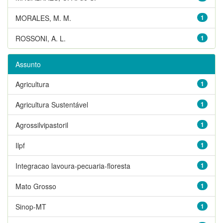
MORALES, M. M.
1
ROSSONI, A. L.
1
Assunto
Agricultura
1
Agricultura Sustentável
1
Agrossilvipastoril
1
Ilpf
1
Integracao lavoura-pecuaria-floresta
1
Mato Grosso
1
Sinop-MT
1