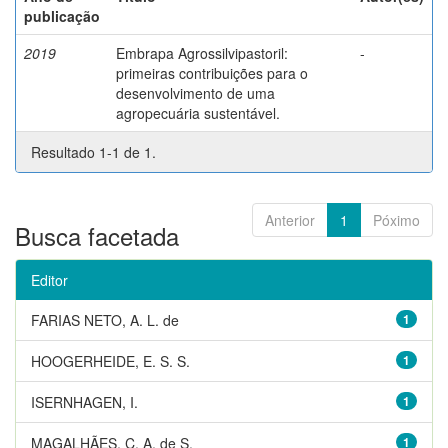
publicação
2019
Embrapa Agrossilvipastoril:
-
primeiras contribuições para o
desenvolvimento de uma
agropecuária sustentável.
Resultado 1-1 de 1.
Anterior
1
Póximo
Busca facetada
Editor
FARIAS NETO, A. L. de
1
HOOGERHEIDE, E. S. S.
1
ISERNHAGEN, I.
1
MAGALHÃES, C. A. de S.
1