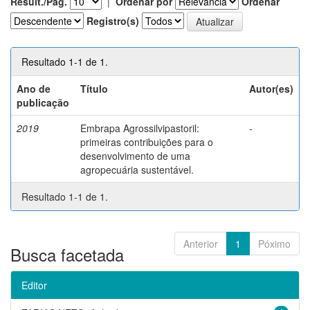
Result./Pág.
|
Ordenar por
Ordenar
Registro(s)
Resultado 1-1 de 1.
Ano de
Título
Autor(es)
publicação
2019
Embrapa Agrossilvipastoril:
-
primeiras contribuições para o
desenvolvimento de uma
agropecuária sustentável.
Resultado 1-1 de 1.
Anterior
1
Póximo
Busca facetada
Editor