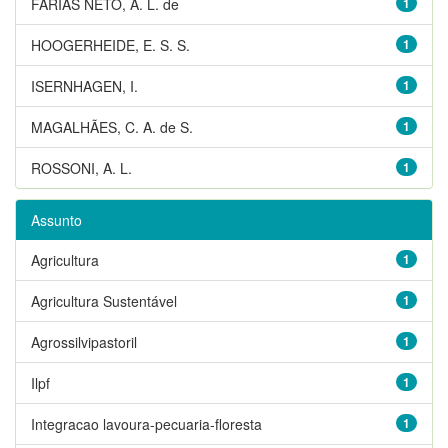
FARIAS NETO, A. L. de
1
HOOGERHEIDE, E. S. S.
1
ISERNHAGEN, I.
1
MAGALHÃES, C. A. de S.
1
ROSSONI, A. L.
1
Assunto
Agricultura
1
Agricultura Sustentável
1
Agrossilvipastoril
1
Ilpf
1
Integracao lavoura-pecuaria-floresta
1