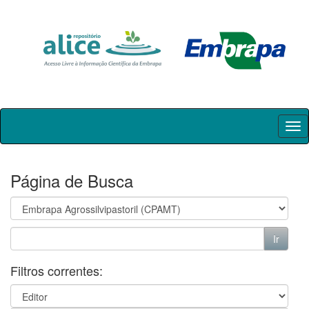
Skip
navigation
Página de Busca
Filtros correntes: