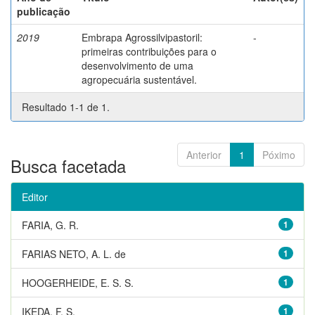
publicação
2019
Embrapa Agrossilvipastoril:
-
primeiras contribuições para o
desenvolvimento de uma
agropecuária sustentável.
Resultado 1-1 de 1.
Anterior
1
Póximo
Busca facetada
Editor
FARIA, G. R.
1
FARIAS NETO, A. L. de
1
HOOGERHEIDE, E. S. S.
1
IKEDA, F. S.
1