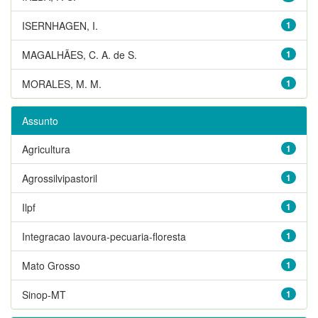
ISERNHAGEN, I.
1
MAGALHÃES, C. A. de S.
1
MORALES, M. M.
1
Assunto
Agricultura
1
Agrossilvipastoril
1
Ilpf
1
Integracao lavoura-pecuaria-floresta
1
Mato Grosso
1
Sinop-MT
1