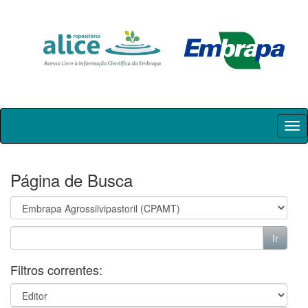
Skip
navigation
Página de Busca
Filtros correntes: