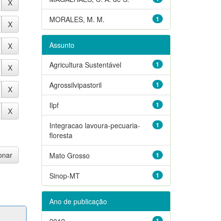
MORALES, M. M.
1
Assunto
Agricultura Sustentável
1
Agrossilvipastoril
1
Ilpf
1
Integracao lavoura-pecuaria-
1
floresta
Mato Grosso
1
Sinop-MT
1
Ano de publicação
2019
1