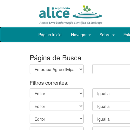
Skip
Página inicial
Navegar
Sobre
Est
navigation
Página de Busca
Filtros correntes: