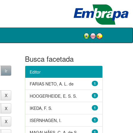
Busca facetada
Editor
FARIAS NETO, A. L. de
1
HOOGERHEIDE, E. S. S.
1
IKEDA, F. S.
1
ISERNHAGEN, I.
1
MAGALHÃES, C. A. de S.
1