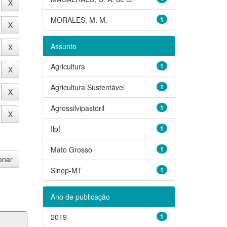
MORALES, M. M.
1
Assunto
Agricultura
1
Agricultura Sustentável
1
Agrossilvipastoril
1
Ilpf
1
Mato Grosso
1
Sinop-MT
1
Ano de publicação
2019
1