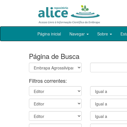
Skip
Página inicial
Navegar
Sobre
Est
navigation
Página de Busca
Filtros correntes: