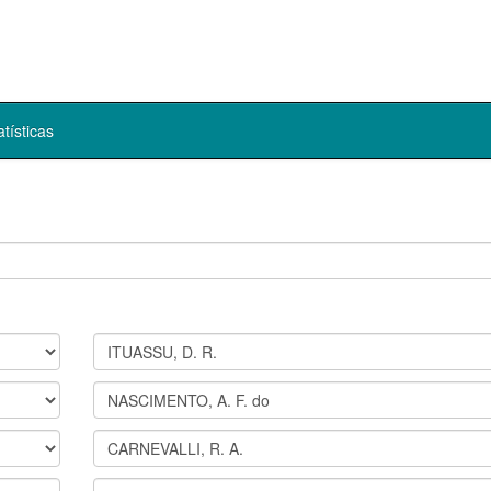
atísticas