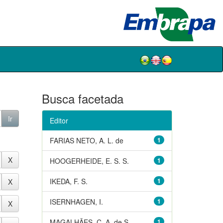
Busca facetada
Editor
FARIAS NETO, A. L. de
1
HOOGERHEIDE, E. S. S.
1
IKEDA, F. S.
1
ISERNHAGEN, I.
1
MAGALHÃES, C. A. de S.
1