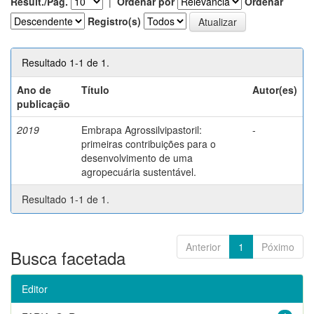
Result./Pág.
|
Ordenar por
Ordenar
Registro(s)
Resultado 1-1 de 1.
Ano de
Título
Autor(es)
publicação
2019
Embrapa Agrossilvipastoril:
-
primeiras contribuições para o
desenvolvimento de uma
agropecuária sustentável.
Resultado 1-1 de 1.
Anterior
1
Póximo
Busca facetada
Editor