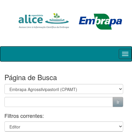
Skip
navigation
Página de Busca
Filtros correntes: