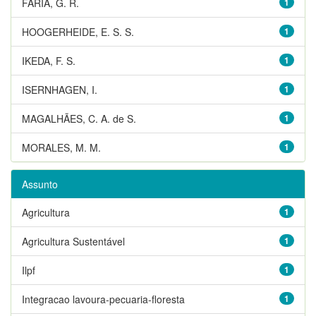
FARIA, G. R.
1
HOOGERHEIDE, E. S. S.
1
IKEDA, F. S.
1
ISERNHAGEN, I.
1
MAGALHÃES, C. A. de S.
1
MORALES, M. M.
1
Assunto
Agricultura
1
Agricultura Sustentável
1
Ilpf
1
Integracao lavoura-pecuaria-floresta
1