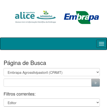
Skip
navigation
Página de Busca
Filtros correntes: