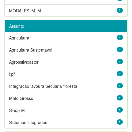
MORALES, M. M.
1
Assunto
Agricultura
1
Agricultura Sustentável
1
Agrossilvipastoril
1
Ilpf
1
Integracao lavoura-pecuaria-floresta
1
Mato Grosso
1
Sinop-MT
1
Sistemas integrados
1