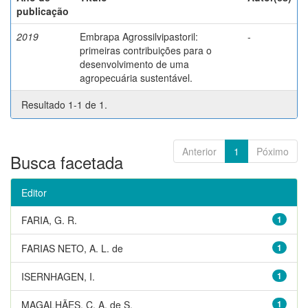
publicação
2019
Embrapa Agrossilvipastoril:
-
primeiras contribuições para o
desenvolvimento de uma
agropecuária sustentável.
Resultado 1-1 de 1.
Anterior
1
Póximo
Busca facetada
Editor
FARIA, G. R.
1
FARIAS NETO, A. L. de
1
ISERNHAGEN, I.
1
MAGALHÃES, C. A. de S.
1