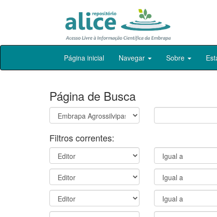
Skip
Página inicial
Navegar
Sobre
Est
navigation
Página de Busca
Filtros correntes: