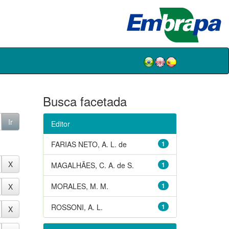
Busca facetada
Editor
FARIAS NETO, A. L. de
1
MAGALHÃES, C. A. de S.
1
MORALES, M. M.
1
ROSSONI, A. L.
1