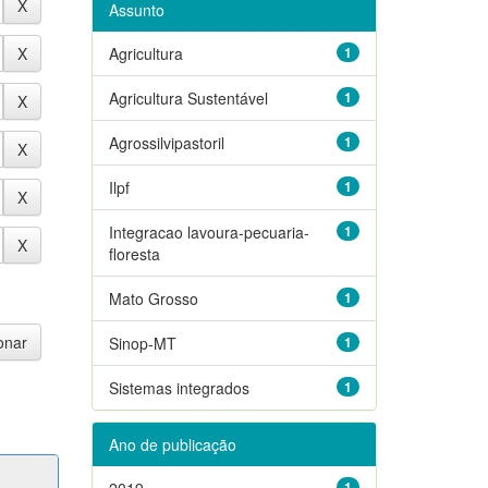
Assunto
Agricultura
1
Agricultura Sustentável
1
Agrossilvipastoril
1
Ilpf
1
Integracao lavoura-pecuaria-
1
floresta
Mato Grosso
1
Sinop-MT
1
Sistemas integrados
1
Ano de publicação
2019
1