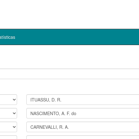
atísticas