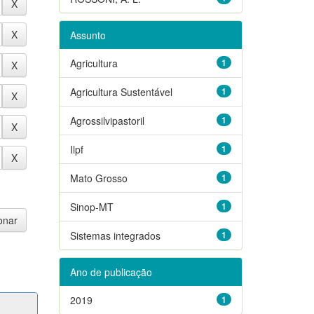
Assunto
Agricultura
1
Agricultura Sustentável
1
Agrossilvipastoril
1
Ilpf
1
Mato Grosso
1
Sinop-MT
1
Sistemas integrados
1
Ano de publicação
2019
1