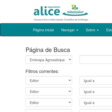
Skip
Página inicial
Navegar
Sobre
Est
navigation
Página de Busca
Filtros correntes: