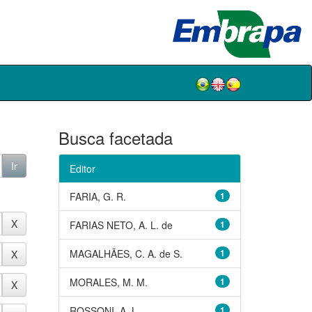
Busca facetada
Editor
FARIA, G. R.
1
FARIAS NETO, A. L. de
1
MAGALHÃES, C. A. de S.
1
MORALES, M. M.
1
ROSSONI, A. L.
1