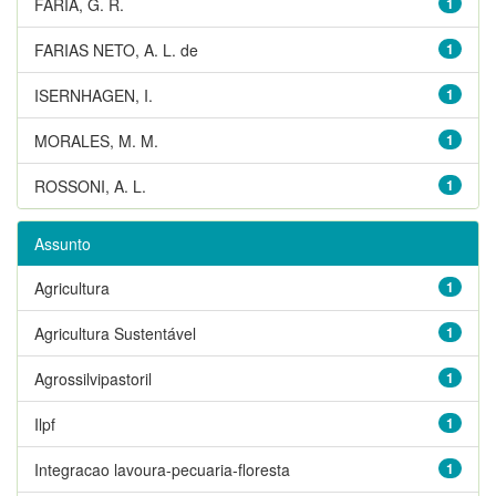
FARIA, G. R.
1
FARIAS NETO, A. L. de
1
ISERNHAGEN, I.
1
MORALES, M. M.
1
ROSSONI, A. L.
1
Assunto
Agricultura
1
Agricultura Sustentável
1
Agrossilvipastoril
1
Ilpf
1
Integracao lavoura-pecuaria-floresta
1