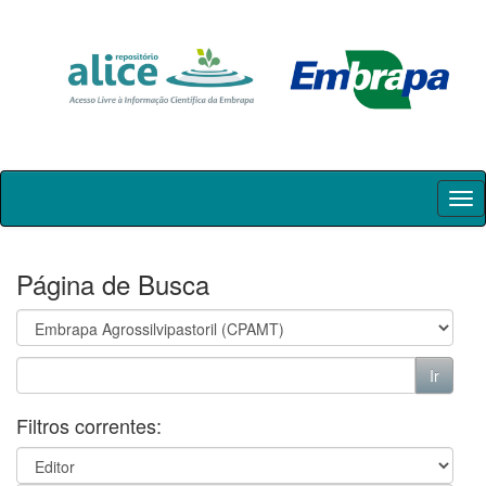
Skip
navigation
Página de Busca
Filtros correntes: