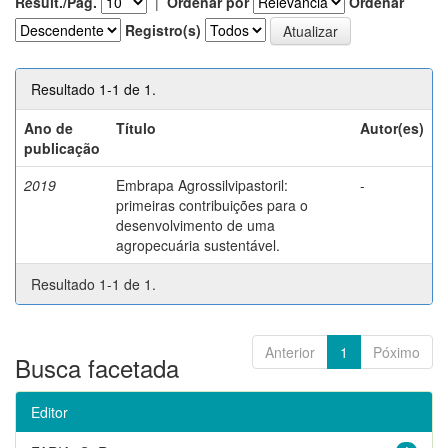
Result./Pág.
|
Ordenar por
Ordenar
Registro(s)
Resultado 1-1 de 1.
Ano de
Título
Autor(es)
publicação
2019
Embrapa Agrossilvipastoril:
-
primeiras contribuições para o
desenvolvimento de uma
agropecuária sustentável.
Resultado 1-1 de 1.
Anterior
1
Póximo
Busca facetada
Editor