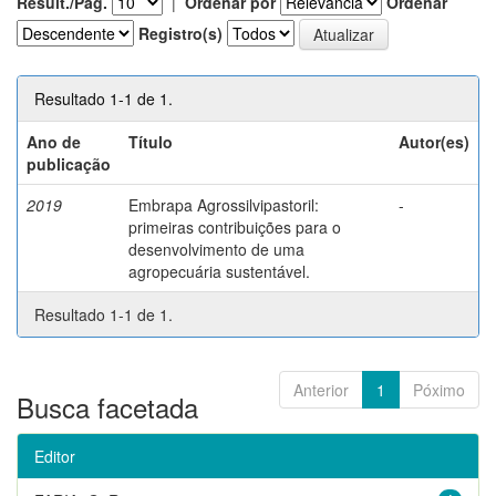
Result./Pág.
|
Ordenar por
Ordenar
Registro(s)
Resultado 1-1 de 1.
Ano de
Título
Autor(es)
publicação
2019
Embrapa Agrossilvipastoril:
-
primeiras contribuições para o
desenvolvimento de uma
agropecuária sustentável.
Resultado 1-1 de 1.
Anterior
1
Póximo
Busca facetada
Editor