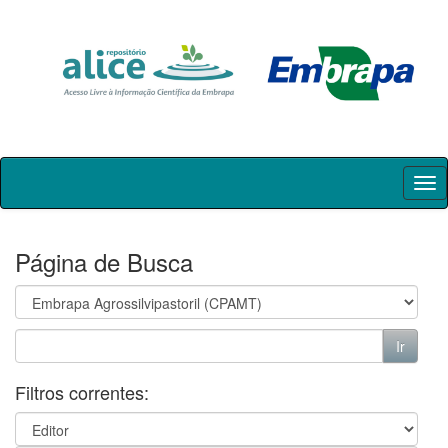
Skip
navigation
Página de Busca
Filtros correntes: