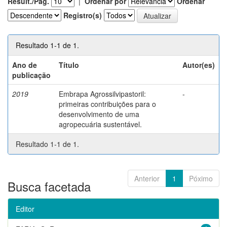
Result./Pág.
|
Ordenar por
Ordenar
Registro(s)
Resultado 1-1 de 1.
Ano de
Título
Autor(es)
publicação
2019
Embrapa Agrossilvipastoril:
-
primeiras contribuições para o
desenvolvimento de uma
agropecuária sustentável.
Resultado 1-1 de 1.
Anterior
1
Póximo
Busca facetada
Editor