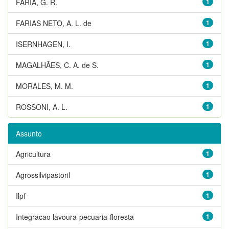
FARIA, G. R.
1
FARIAS NETO, A. L. de
1
ISERNHAGEN, I.
1
MAGALHÃES, C. A. de S.
1
MORALES, M. M.
1
ROSSONI, A. L.
1
Assunto
Agricultura
1
Agrossilvipastoril
1
Ilpf
1
Integracao lavoura-pecuaria-floresta
1