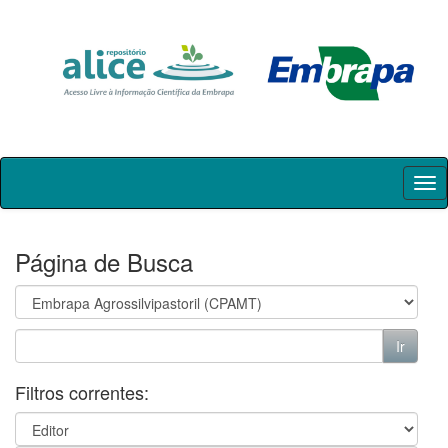
Skip
navigation
Página de Busca
Filtros correntes: