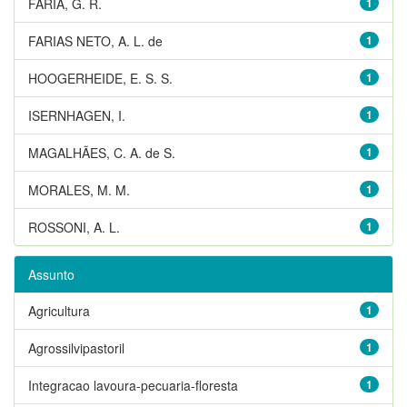
FARIA, G. R.
1
FARIAS NETO, A. L. de
1
HOOGERHEIDE, E. S. S.
1
ISERNHAGEN, I.
1
MAGALHÃES, C. A. de S.
1
MORALES, M. M.
1
ROSSONI, A. L.
1
Assunto
Agricultura
1
Agrossilvipastoril
1
Integracao lavoura-pecuaria-floresta
1