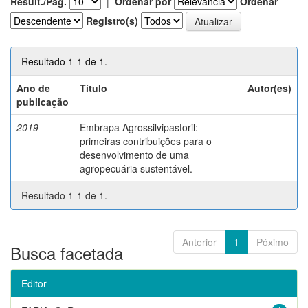
Result./Pág.
|
Ordenar por
Ordenar
Registro(s)
Resultado 1-1 de 1.
Ano de
Título
Autor(es)
publicação
2019
Embrapa Agrossilvipastoril:
-
primeiras contribuições para o
desenvolvimento de uma
agropecuária sustentável.
Resultado 1-1 de 1.
Anterior
1
Póximo
Busca facetada
Editor