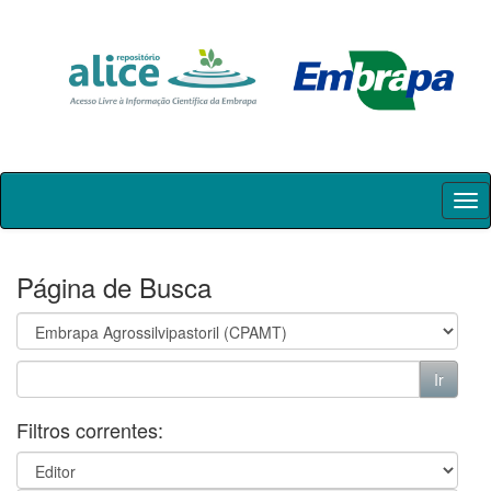
Skip
navigation
Página de Busca
Filtros correntes: