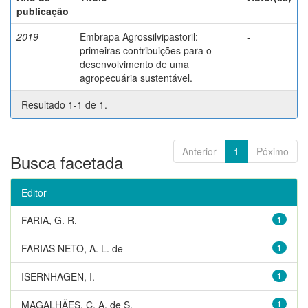
publicação
2019
Embrapa Agrossilvipastoril:
-
primeiras contribuições para o
desenvolvimento de uma
agropecuária sustentável.
Resultado 1-1 de 1.
Anterior
1
Póximo
Busca facetada
Editor
FARIA, G. R.
1
FARIAS NETO, A. L. de
1
ISERNHAGEN, I.
1
MAGALHÃES, C. A. de S.
1