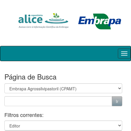
Skip
navigation
Página de Busca
Filtros correntes: