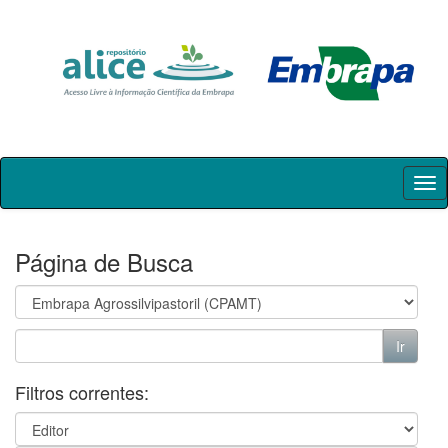
Skip
navigation
Página de Busca
Filtros correntes: