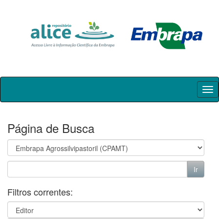
Skip
navigation
Página de Busca
Filtros correntes: