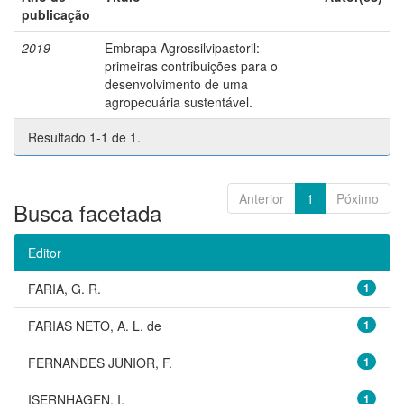
publicação
2019
Embrapa Agrossilvipastoril:
-
primeiras contribuições para o
desenvolvimento de uma
agropecuária sustentável.
Resultado 1-1 de 1.
Anterior
1
Póximo
Busca facetada
Editor
FARIA, G. R.
1
FARIAS NETO, A. L. de
1
FERNANDES JUNIOR, F.
1
ISERNHAGEN, I.
1