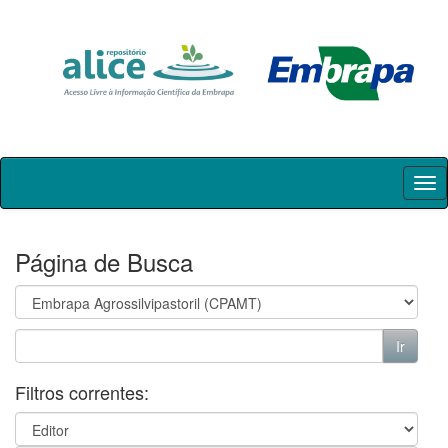
Skip
navigation
Página de Busca
Filtros correntes: