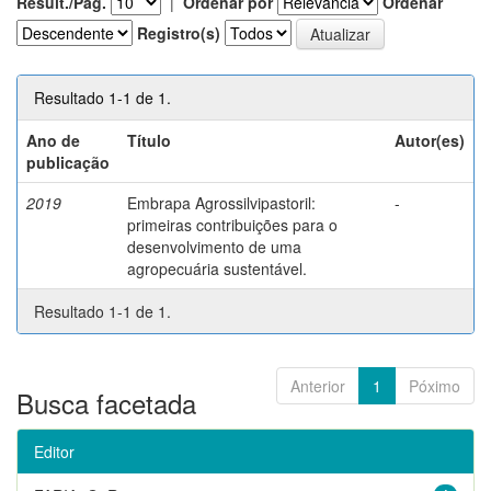
Result./Pág.
|
Ordenar por
Ordenar
Registro(s)
Resultado 1-1 de 1.
Ano de
Título
Autor(es)
publicação
2019
Embrapa Agrossilvipastoril:
-
primeiras contribuições para o
desenvolvimento de uma
agropecuária sustentável.
Resultado 1-1 de 1.
Anterior
1
Póximo
Busca facetada
Editor