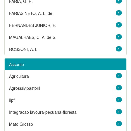
FARIA, G. R.
1
FARIAS NETO, A. L. de
1
FERNANDES JUNIOR, F.
1
MAGALHÃES, C. A. de S.
1
ROSSONI, A. L.
1
Assunto
Agricultura
1
Agrossilvipastoril
1
Ilpf
1
Integracao lavoura-pecuaria-floresta
1
Mato Grosso
1