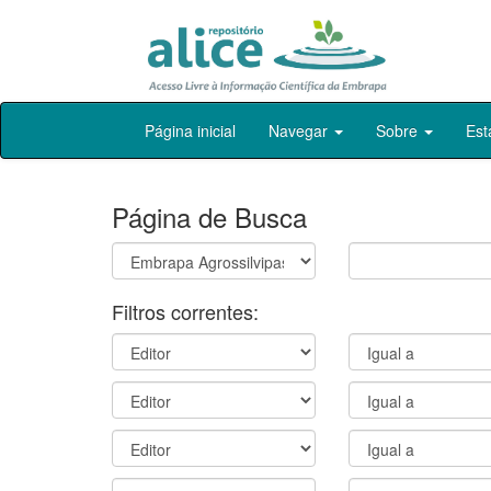
Skip
Página inicial
Navegar
Sobre
Est
navigation
Página de Busca
Filtros correntes: