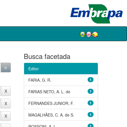
Busca facetada
Editor
FARIA, G. R.
1
FARIAS NETO, A. L. de
1
FERNANDES JUNIOR, F.
1
MAGALHÃES, C. A. de S.
1
ROSSONI, A. L.
1