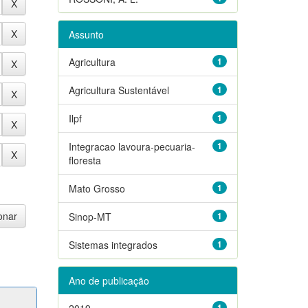
Assunto
Agricultura
1
Agricultura Sustentável
1
Ilpf
1
Integracao lavoura-pecuaria-
1
floresta
Mato Grosso
1
Sinop-MT
1
Sistemas integrados
1
Ano de publicação
2019
1