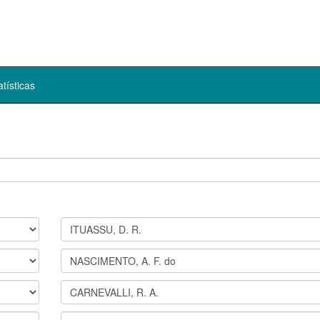
atísticas