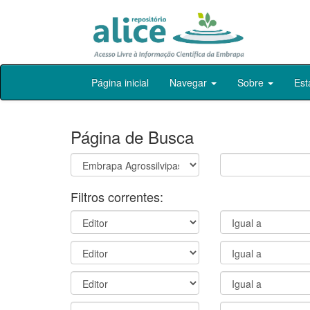
Skip
Página inicial
Navegar
Sobre
Est
navigation
Página de Busca
Filtros correntes: