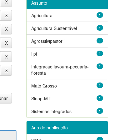
Assunto
Agricultura
1
Agricultura Sustentável
1
Agrossilvipastoril
1
Ilpf
1
Integracao lavoura-pecuaria-
1
floresta
Mato Grosso
1
Sinop-MT
1
Sistemas integrados
1
Ano de publicação
2019
1