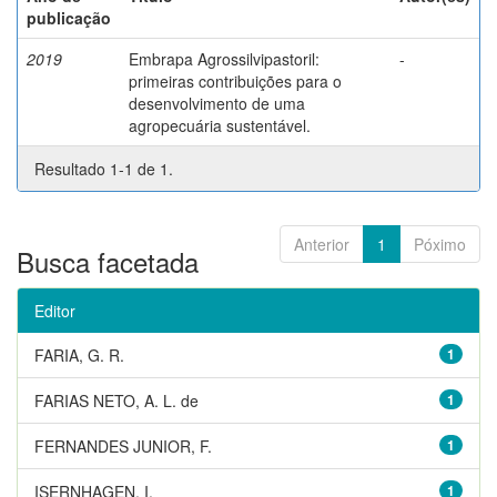
publicação
2019
Embrapa Agrossilvipastoril:
-
primeiras contribuições para o
desenvolvimento de uma
agropecuária sustentável.
Resultado 1-1 de 1.
Anterior
1
Póximo
Busca facetada
Editor
FARIA, G. R.
1
FARIAS NETO, A. L. de
1
FERNANDES JUNIOR, F.
1
ISERNHAGEN, I.
1