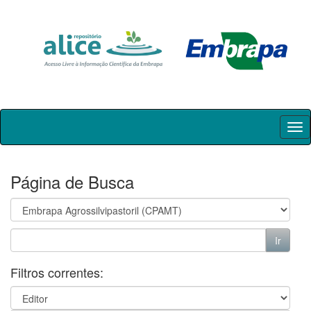
Skip
navigation
Página de Busca
Filtros correntes: