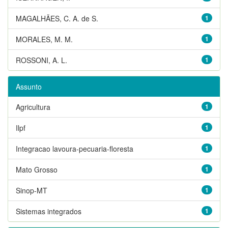
MAGALHÃES, C. A. de S.
1
MORALES, M. M.
1
ROSSONI, A. L.
1
Assunto
Agricultura
1
Ilpf
1
Integracao lavoura-pecuaria-floresta
1
Mato Grosso
1
Sinop-MT
1
Sistemas integrados
1