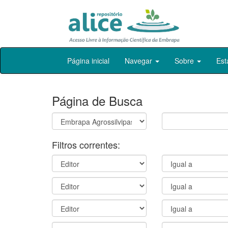
Skip
Página inicial
Navegar
Sobre
Est
navigation
Página de Busca
Filtros correntes: