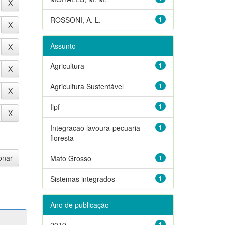
ROSSONI, A. L.
1
Assunto
Agricultura
1
Agricultura Sustentável
1
Ilpf
1
Integracao lavoura-pecuaria-
1
floresta
Mato Grosso
1
Sistemas integrados
1
Ano de publicação
2019
1