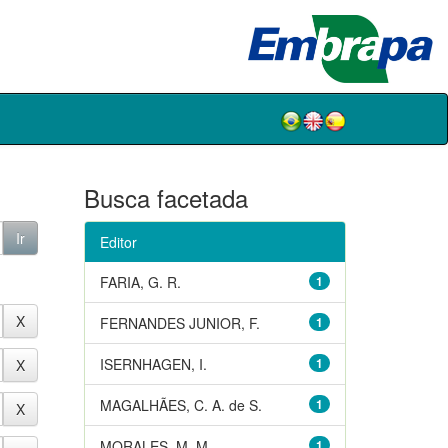
Busca facetada
Editor
FARIA, G. R.
1
FERNANDES JUNIOR, F.
1
ISERNHAGEN, I.
1
MAGALHÃES, C. A. de S.
1
MORALES, M. M.
1