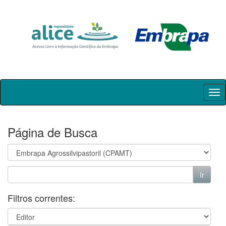
Skip
navigation
Página de Busca
Filtros correntes: