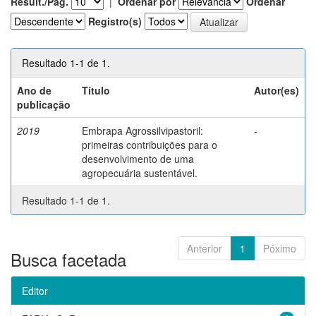
Result./Pág.
|
Ordenar por
Ordenar
Registro(s)
Resultado 1-1 de 1.
Ano de
Título
Autor(es)
publicação
2019
Embrapa Agrossilvipastoril:
-
primeiras contribuições para o
desenvolvimento de uma
agropecuária sustentável.
Resultado 1-1 de 1.
Anterior
1
Póximo
Busca facetada
Editor