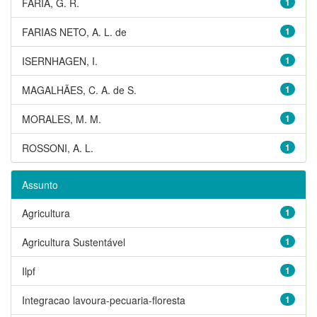
FARIA, G. R.
1
FARIAS NETO, A. L. de
1
ISERNHAGEN, I.
1
MAGALHÃES, C. A. de S.
1
MORALES, M. M.
1
ROSSONI, A. L.
1
Assunto
Agricultura
1
Agricultura Sustentável
1
Ilpf
1
Integracao lavoura-pecuaria-floresta
1