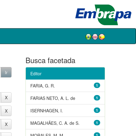
Busca facetada
Editor
FARIA, G. R.
1
FARIAS NETO, A. L. de
1
ISERNHAGEN, I.
1
MAGALHÃES, C. A. de S.
1
MORALES, M. M.
1