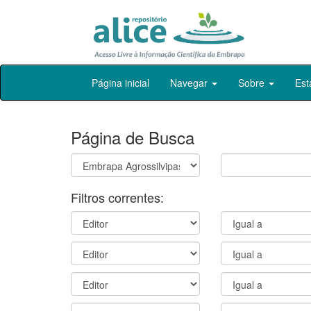
Skip
Página inicial
Navegar
Sobre
Est
navigation
Página de Busca
Filtros correntes: