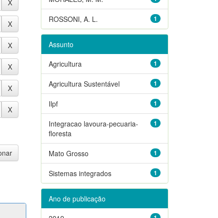
ROSSONI, A. L.
1
Assunto
Agricultura
1
Agricultura Sustentável
1
Ilpf
1
Integracao lavoura-pecuaria-
1
floresta
Mato Grosso
1
Sistemas integrados
1
Ano de publicação
2019
1