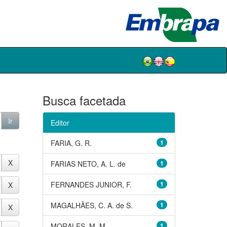
Busca facetada
Editor
FARIA, G. R.
1
FARIAS NETO, A. L. de
1
FERNANDES JUNIOR, F.
1
MAGALHÃES, C. A. de S.
1
MORALES, M. M.
1