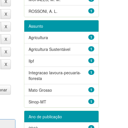
ROSSONI, A. L.
1
Assunto
Agricultura
1
Agricultura Sustentável
1
Ilpf
1
Integracao lavoura-pecuaria-
1
floresta
Mato Grosso
1
Sinop-MT
1
Ano de publicação
2019
1