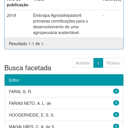
publicação
2019
Embrapa Agrossilvipastoril:
-
primeiras contribuições para o
desenvolvimento de uma
agropecuária sustentável.
Resultado 1-1 de 1.
Anterior
1
Póximo
Busca facetada
Editor
FARIA, G. R.
1
FARIAS NETO, A. L. de
1
HOOGERHEIDE, E. S. S.
1
MAGALHÃES, C. A. de S.
1