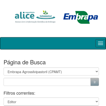
Skip
navigation
Página de Busca
Filtros correntes: