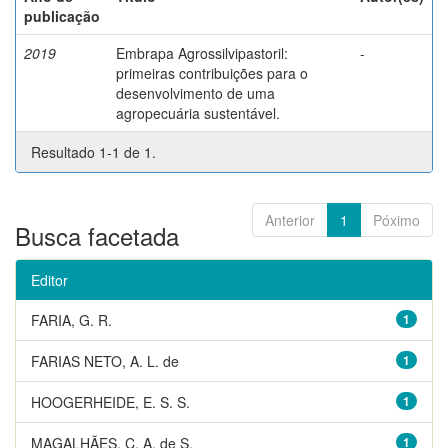
publicação
2019
Embrapa Agrossilvipastoril:
-
primeiras contribuições para o
desenvolvimento de uma
agropecuária sustentável.
Resultado 1-1 de 1.
Anterior
1
Póximo
Busca facetada
Editor
FARIA, G. R.
1
FARIAS NETO, A. L. de
1
HOOGERHEIDE, E. S. S.
1
MAGALHÃES, C. A. de S.
1