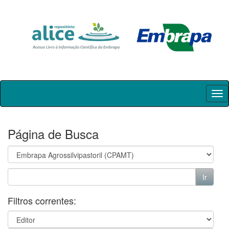
Skip
navigation
Página de Busca
Filtros correntes: