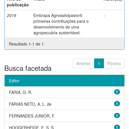
publicação
2019
Embrapa Agrossilvipastoril:
-
primeiras contribuições para o
desenvolvimento de uma
agropecuária sustentável.
Resultado 1-1 de 1.
Anterior
1
Póximo
Busca facetada
Editor
FARIA, G. R.
1
FARIAS NETO, A. L. de
1
FERNANDES JUNIOR, F.
1
HOOGERHEIDE, E. S. S.
1