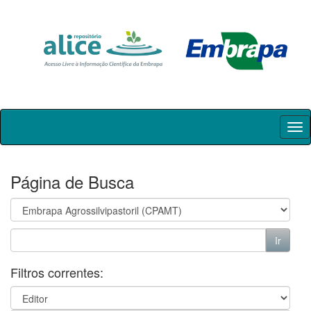
Skip
navigation
Página de Busca
Filtros correntes: