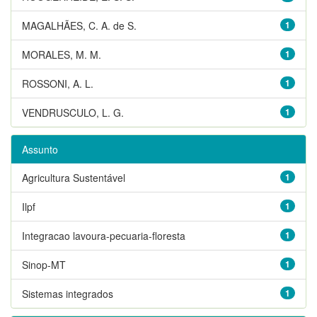
MAGALHÃES, C. A. de S.
1
MORALES, M. M.
1
ROSSONI, A. L.
1
VENDRUSCULO, L. G.
1
Assunto
Agricultura Sustentável
1
Ilpf
1
Integracao lavoura-pecuaria-floresta
1
Sinop-MT
1
Sistemas integrados
1