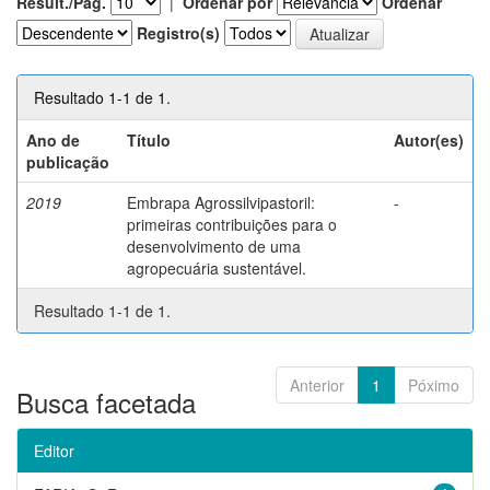
Result./Pág.
|
Ordenar por
Ordenar
Registro(s)
Resultado 1-1 de 1.
Ano de
Título
Autor(es)
publicação
2019
Embrapa Agrossilvipastoril:
-
primeiras contribuições para o
desenvolvimento de uma
agropecuária sustentável.
Resultado 1-1 de 1.
Anterior
1
Póximo
Busca facetada
Editor