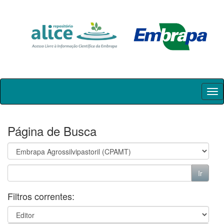
Skip
navigation
Página de Busca
Filtros correntes: