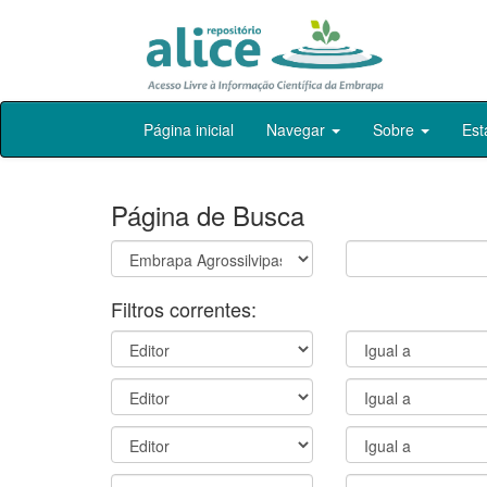
Skip
Página inicial
Navegar
Sobre
Est
navigation
Página de Busca
Filtros correntes: