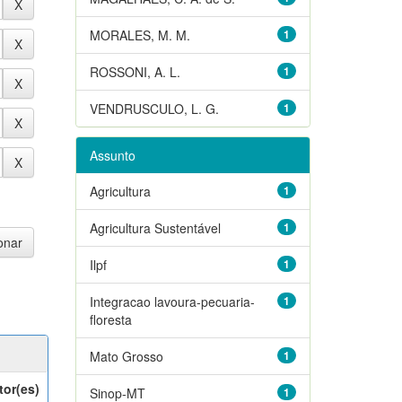
MORALES, M. M.
1
ROSSONI, A. L.
1
VENDRUSCULO, L. G.
1
Assunto
Agricultura
1
Agricultura Sustentável
1
Ilpf
1
Integracao lavoura-pecuaria-
1
floresta
Mato Grosso
1
tor(es)
Sinop-MT
1