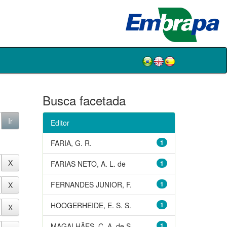
Busca facetada
Editor
FARIA, G. R.
1
FARIAS NETO, A. L. de
1
FERNANDES JUNIOR, F.
1
HOOGERHEIDE, E. S. S.
1
MAGALHÃES, C. A. de S.
1