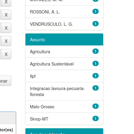
ROSSONI, A. L.
1
VENDRUSCULO, L. G.
1
Assunto
Agricultura
1
Agricultura Sustentável
1
Ilpf
1
Integracao lavoura-pecuaria-
1
floresta
Mato Grosso
1
Sinop-MT
1
tor(es)