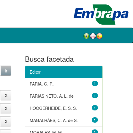
Busca facetada
Editor
FARIA, G. R.
1
FARIAS NETO, A. L. de
1
HOOGERHEIDE, E. S. S.
1
MAGALHÃES, C. A. de S.
1
MORALES, M. M.
1