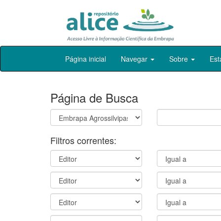
Skip
Página inicial
Navegar
Sobre
Est
navigation
Página de Busca
Filtros correntes: