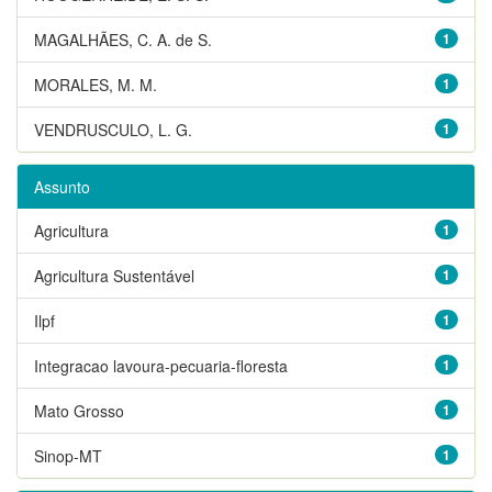
MAGALHÃES, C. A. de S.
1
MORALES, M. M.
1
VENDRUSCULO, L. G.
1
Assunto
Agricultura
1
Agricultura Sustentável
1
Ilpf
1
Integracao lavoura-pecuaria-floresta
1
Mato Grosso
1
Sinop-MT
1