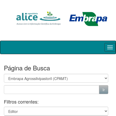
Skip
navigation
Página de Busca
Filtros correntes: