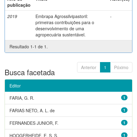
publicação
2019
Embrapa Agrossilvipastoril:
-
primeiras contribuições para o
desenvolvimento de uma
agropecuária sustentável.
Resultado 1-1 de 1.
Anterior
1
Póximo
Busca facetada
Editor
FARIA, G. R.
1
FARIAS NETO, A. L. de
1
FERNANDES JUNIOR, F.
1
HOOGERHEIDE, E. S. S.
1