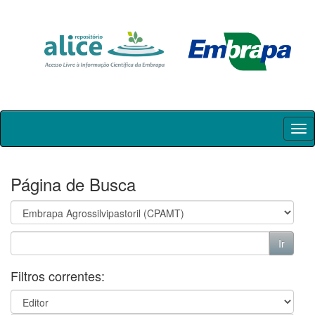
Skip
navigation
Página de Busca
Filtros correntes: