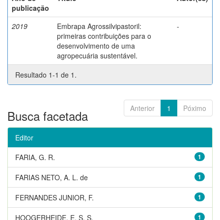
publicação
2019
Embrapa Agrossilvipastoril:
-
primeiras contribuições para o
desenvolvimento de uma
agropecuária sustentável.
Resultado 1-1 de 1.
Anterior
1
Póximo
Busca facetada
Editor
FARIA, G. R.
1
FARIAS NETO, A. L. de
1
FERNANDES JUNIOR, F.
1
HOOGERHEIDE, E. S. S.
1