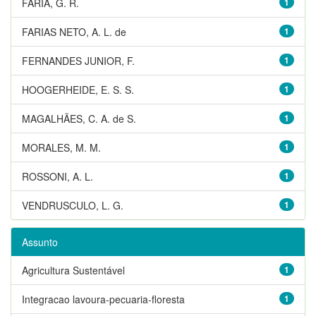
FARIA, G. R.
1
FARIAS NETO, A. L. de
1
FERNANDES JUNIOR, F.
1
HOOGERHEIDE, E. S. S.
1
MAGALHÃES, C. A. de S.
1
MORALES, M. M.
1
ROSSONI, A. L.
1
VENDRUSCULO, L. G.
1
Assunto
Agricultura Sustentável
1
Integracao lavoura-pecuaria-floresta
1