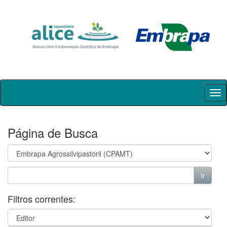
Skip
navigation
Página de Busca
Filtros correntes: