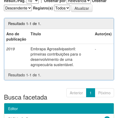
Result./Pág.
|
Ordenar por
Ordenar
Registro(s)
Resultado 1-1 de 1.
Ano de
Título
Autor(es)
publicação
2019
Embrapa Agrossilvipastoril:
-
primeiras contribuições para o
desenvolvimento de uma
agropecuária sustentável.
Resultado 1-1 de 1.
Anterior
1
Póximo
Busca facetada
Editor