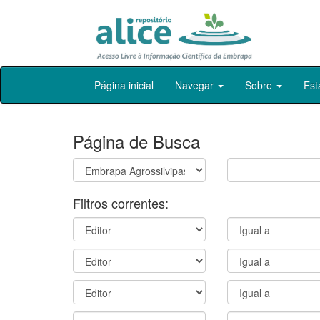
Skip
Página inicial
Navegar
Sobre
Est
navigation
Página de Busca
Filtros correntes: