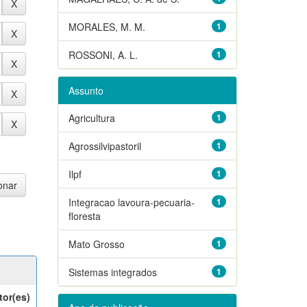
MORALES, M. M.
1
ROSSONI, A. L.
1
Assunto
Agricultura
1
Agrossilvipastoril
1
Ilpf
1
Integracao lavoura-pecuaria-
1
floresta
Mato Grosso
1
Sistemas integrados
1
tor(es)