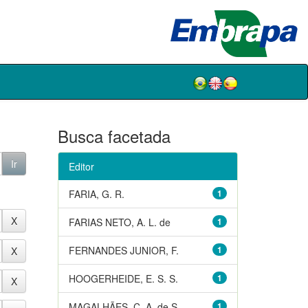
Busca facetada
Editor
FARIA, G. R.
1
FARIAS NETO, A. L. de
1
FERNANDES JUNIOR, F.
1
HOOGERHEIDE, E. S. S.
1
MAGALHÃES, C. A. de S.
1