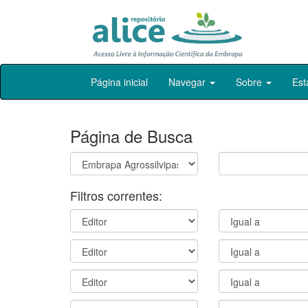
Skip
Página inicial
Navegar
Sobre
Est
navigation
Página de Busca
Filtros correntes: