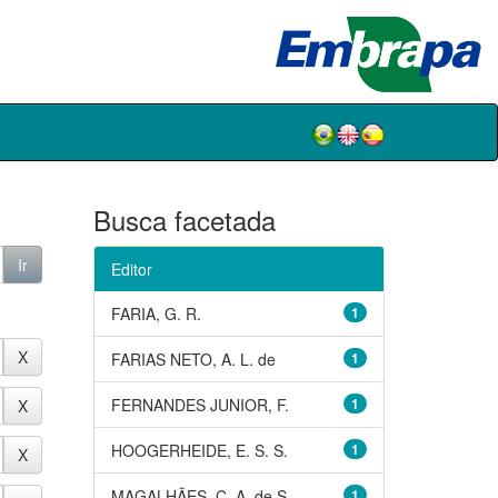
Busca facetada
Editor
FARIA, G. R.
1
FARIAS NETO, A. L. de
1
FERNANDES JUNIOR, F.
1
HOOGERHEIDE, E. S. S.
1
MAGALHÃES, C. A. de S.
1