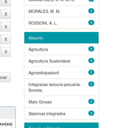
MORALES, M. M.
1
ROSSONI, A. L.
1
Assunto
Agricultura
1
Agricultura Sustentável
1
Agrossilvipastoril
1
Integracao lavoura-pecuaria-
1
floresta
Mato Grosso
1
Sistemas integrados
1
tor(es)