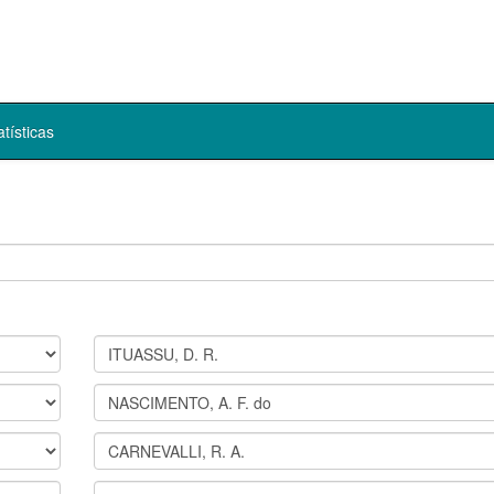
atísticas