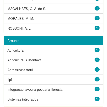
MAGALHÃES, C. A. de S.
1
MORALES, M. M.
1
ROSSONI, A. L.
1
Assunto
Agricultura
1
Agricultura Sustentável
1
Agrossilvipastoril
1
Ilpf
1
Integracao lavoura-pecuaria-floresta
1
Sistemas integrados
1