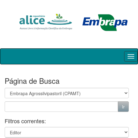
Skip
navigation
Página de Busca
Filtros correntes: