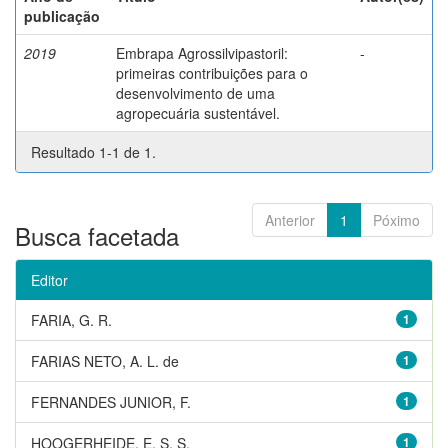
publicação
2019
Embrapa Agrossilvipastoril:
-
primeiras contribuições para o
desenvolvimento de uma
agropecuária sustentável.
Resultado 1-1 de 1.
Anterior
1
Póximo
Busca facetada
Editor
FARIA, G. R.
1
FARIAS NETO, A. L. de
1
FERNANDES JUNIOR, F.
1
HOOGERHEIDE, E. S. S.
1